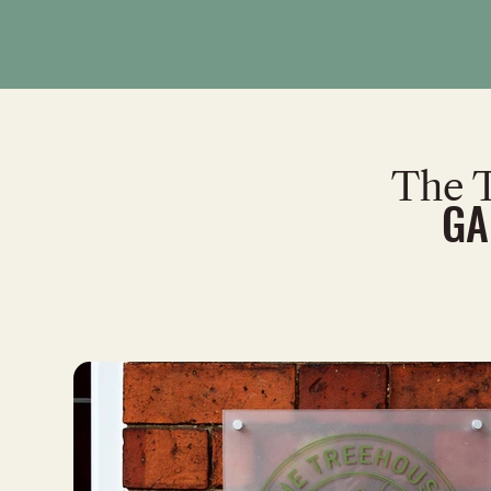
The 
GA